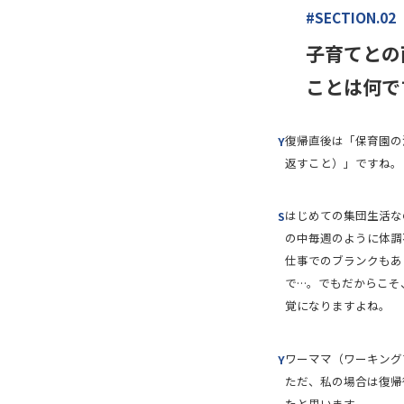
#SECTION.02
子育てとの
ことは何で
復帰直後は「保育園の
Y
返すこと）」ですね。
はじめての集団生活な
S
の中毎週のように体調
仕事でのブランクもあ
で…。でもだからこそ
覚になりますよね。
ワーママ（ワーキング
Y
ただ、私の場合は復帰
たと思います。