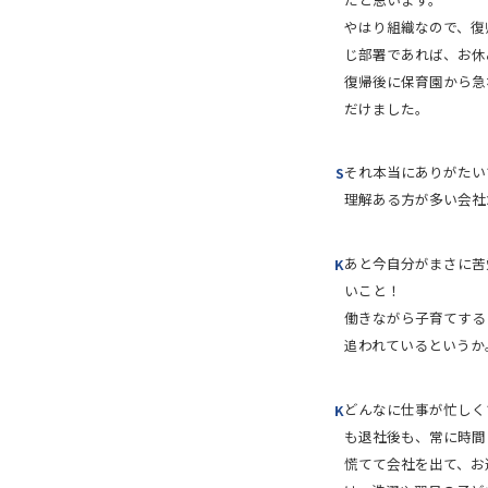
やはり組織なので、復
じ部署であれば、お休
復帰後に保育園から急
だけました。
それ本当にありがたい
S
理解ある方が多い会社
あと今自分がまさに苦
K
いこと！
働きながら子育てする
追われているというか
どんなに仕事が忙しく
K
も退社後も、常に時間
慌てて会社を出て、お