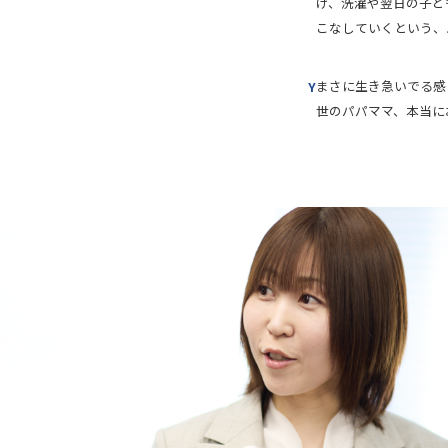
け、洗濯や翌日の子ど
こなしていくという、
まさに生き急いでる感
Y
世のパパママ、本当に