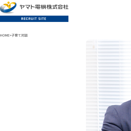
EMPLOYEE
人を知る
HOME
>
子育て対談
CULTURE
環境と制度
ABOUT US
会社を知
RECRUIT
採用情報