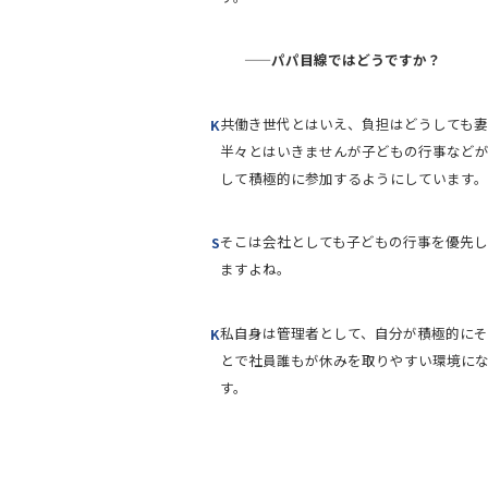
中途採用はこちら
——パパ目線ではどうですか？
共働き世代とはいえ、負担はどうしても妻
K
半々とはいきませんが子どもの行事など
して積極的に参加するようにしています。
そこは会社としても子どもの行事を優先し
S
ますよね。
私自身は管理者として、自分が積極的にそ
K
とで社員誰もが休みを取りやすい環境に
す。