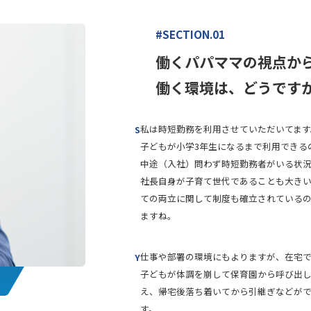
#SECTION.01
働くパパママの視点か
働く環境は、どうです
私は時短勤務を利用させていただいてます
S
子どもが小学3年生になるまで利用できる
中途（入社）問わず時短勤務者がいる状況
社長自身が子育て世代であることも大き
ての両立に関して制度も確立されている
ますね。
仕事や部署の環境にもよりますが、在宅
Y
子どもが体調を崩して保育園から呼び出し
え、帰宅後落ち着いてから引継ぎなどが
す。